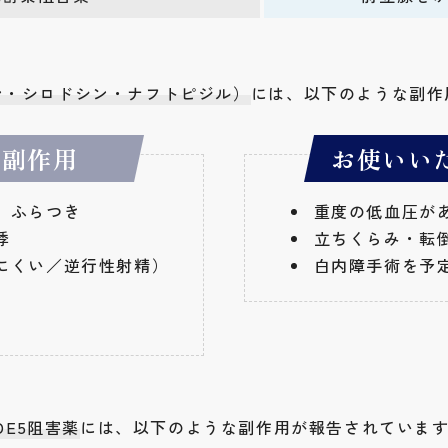
ン・シロドシン・ナフトピジル）
には、以下のような副作
る副作用
お使いい
、ふらつき
重度の低血圧が
悸
立ちくらみ・転
にくい／逆行性射精）
白内障手術を予
DE5阻害薬
には、
以下のような副作用が報告されていま