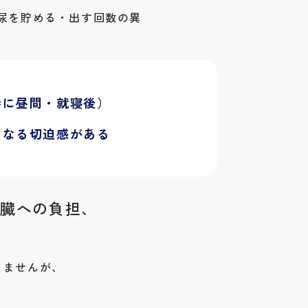
尿を貯める・出す回数の異
特に昼間・就寝後）
くなる切迫感がある
腎臓への負担、
りませんが、