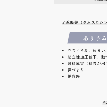
α1遮断薬（タムスロシ
ありう
立ちくらみ、めまい
起立性血圧低下、動
射精障害（精液が出
鼻づまり
倦怠感
P