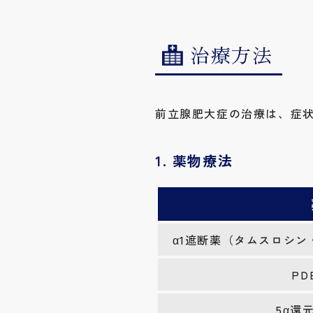
治療方法
前立腺肥大症の治療は、症
1. 薬物療法
α1遮断薬（タムスロシ
PD
5α還