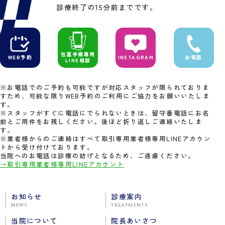
診療終了の15分前までです。
包茎手術専用
WEB予約
INSTAGRAM
お電話
LINE相談
※お電話でのご予約も可能ですが対応スタッフが限られておりま
すため、可能な限りWEB予約のご利用にご協力をお願いいたしま
す。
※スタッフがすぐに電話にでられないときは、留守番電話にお名
前とご用件をお残しください。後ほど折り返しご連絡いたしま
す。
※業者様からのご連絡はすべて取引専用業者様専用LINEアカウン
トから受け付けております。
当院へのお電話は診療の妨げとなるため、ご遠慮ください。
→取引専用業者様専用LINEアカウント
お知らせ
診療案内
news
treatments
当院について
院長あいさつ