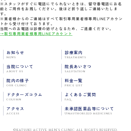
※スタッフがすぐに電話にでられないときは、留守番電話にお名
前とご用件をお残しください。後ほど折り返しご連絡いたしま
す。
※業者様からのご連絡はすべて取引専用業者様専用LINEアカウン
トから受け付けております。
当院へのお電話は診療の妨げとなるため、ご遠慮ください。
→取引専用業者様専用LINEアカウント
お知らせ
診療案内
news
treatments
当院について
院長あいさつ
about us
salutation
院内の様子
料金一覧
our clinic
price list
ドクターズコラム
よくあるご質問
column
faq
アクセス
未承認医薬品等について
access
Unauthorized medicines
©KATSUKI ACTIVE MEN’S CLINIC ALL RIGHTS RESERVED.