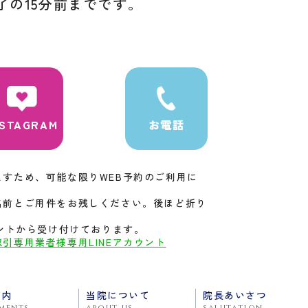
了の15分前までです。
NSTAGRAM
お電話
すため、可能な限りWEB予約のご利用に
名前とご用件をお残しください。後ほど折り
ウントから受け付けております。
取引専用業者様専用LINEアカウント
案内
当院について
院長あいさつ
ments
about us
salutation